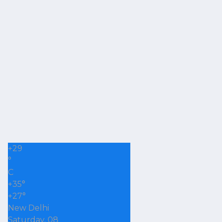
+
29
°
C
+
35°
+
27°
New Delhi
Saturday, 08