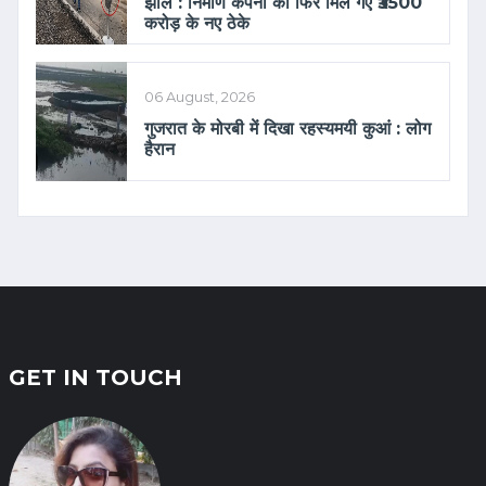
झोल : निर्माण कंपनी को फिर मिल गए ₹3500
करोड़ के नए ठेके
06 August, 2026
गुजरात के मोरबी में दिखा रहस्यमयी कुआं : लोग
हैरान
GET IN TOUCH