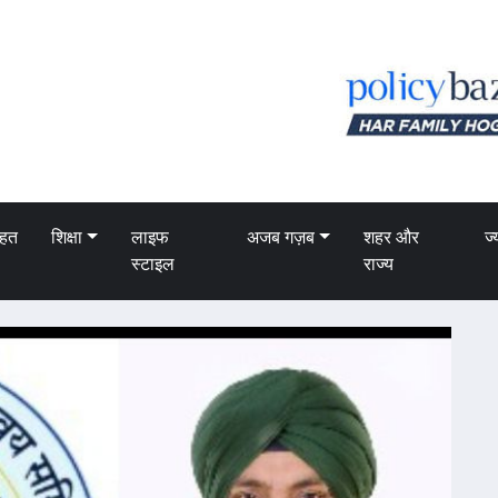
ेहत
शिक्षा
लाइफ
अजब गज़ब
शहर और
ज्
स्टाइल
राज्य