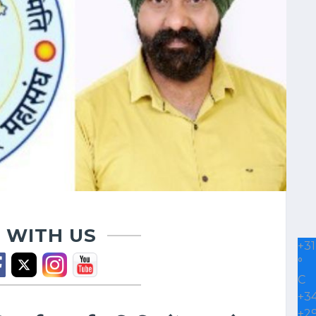
 WITH US
+
31
°
C
+
3
+
2