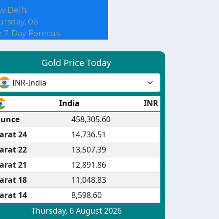
w Delhi
rsday, 06
 7-Day Forecast