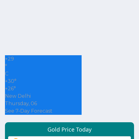
+
29
°
C
+
30°
+
26°
New Delhi
Thursday, 06
See 7-Day Forecast