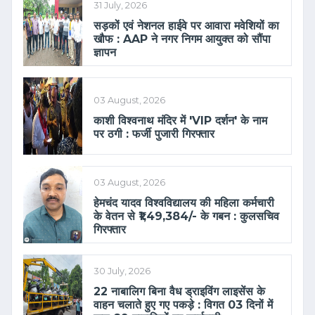
31 July, 2026
सड़कों एवं नेशनल हाईवे पर आवारा मवेशियों का
खौफ : AAP ने नगर निगम आयुक्त को सौंपा
ज्ञापन
03 August, 2026
काशी विश्वनाथ मंदिर में 'VIP दर्शन' के नाम
पर ठगी : फर्जी पुजारी गिरफ्तार
03 August, 2026
हेमचंद यादव विश्वविद्यालय की महिला कर्मचारी
के वेतन से ₹1,49,384/- के गबन : कुलसचिव
गिरफ्तार
30 July, 2026
22 नाबालिग बिना वैध ड्राइविंग लाइसेंस के
वाहन चलाते हुए गए पकड़े : विगत 03 दिनों में