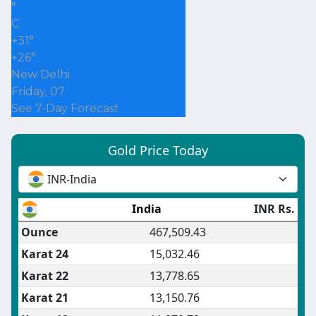
°
C
+
31°
+
26°
New Delhi
Friday, 07
See 7-Day Forecast