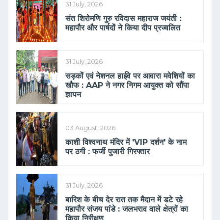
31 July, 2026
संत शिरोमणि गुरु रविदास महाराज जयंती :
महापौर और पार्षदों ने किया दीप प्रज्वलित
31 July, 2026
सड़कों एवं नेशनल हाईवे पर आवारा मवेशियों का
खौफ : AAP ने नगर निगम आयुक्त को सौंपा
ज्ञापन
03 August, 2026
काशी विश्वनाथ मंदिर में 'VIP दर्शन' के नाम
पर ठगी : फर्जी पुजारी गिरफ्तार
31 July, 2026
बारिश के बीच देर रात तक मैदान में डटे रहे
महापौर संजय पांडे : जलभराव वाले क्षेत्रों का
किया निरीक्षण