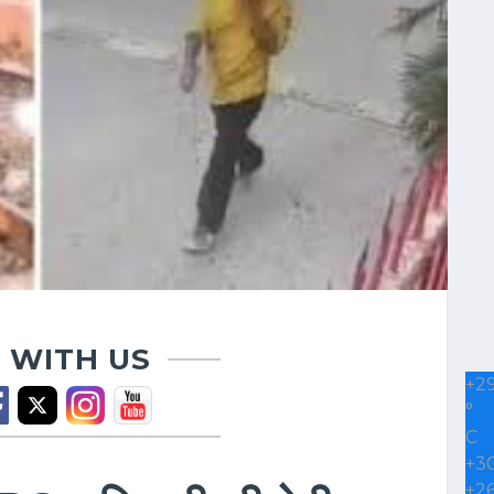
 WITH US
+
2
°
C
+
3
+
2