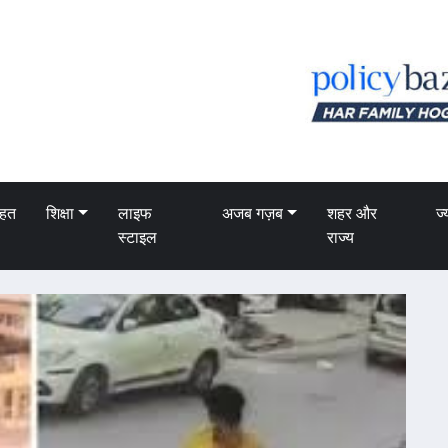
ेहत
शिक्षा
लाइफ
अजब गज़ब
शहर और
ज्
स्टाइल
राज्य