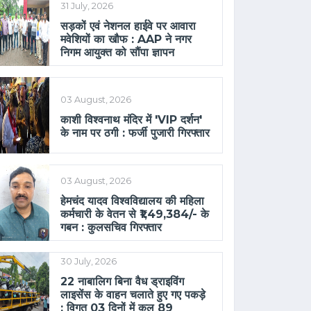
31 July, 2026
सड़कों एवं नेशनल हाईवे पर आवारा
मवेशियों का खौफ : AAP ने नगर
निगम आयुक्त को सौंपा ज्ञापन
03 August, 2026
काशी विश्वनाथ मंदिर में 'VIP दर्शन'
के नाम पर ठगी : फर्जी पुजारी गिरफ्तार
03 August, 2026
हेमचंद यादव विश्वविद्यालय की महिला
कर्मचारी के वेतन से ₹1,49,384/- के
गबन : कुलसचिव गिरफ्तार
30 July, 2026
22 नाबालिग बिना वैध ड्राइविंग
लाइसेंस के वाहन चलाते हुए गए पकड़े
: विगत 03 दिनों में कुल 89