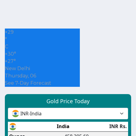
+
29
°
C
+
30°
+
27°
New Delhi
Thursday, 06
See 7-Day Forecast