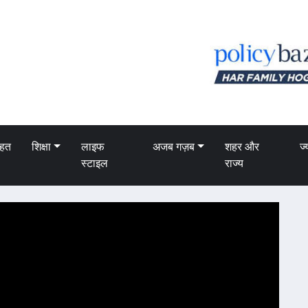
ेहत
शिक्षा
लाइफ
अजब गज़ब
शहर और
ज्
स्टाइल
राज्य