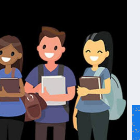
+
3
°
C
+
3
+
2