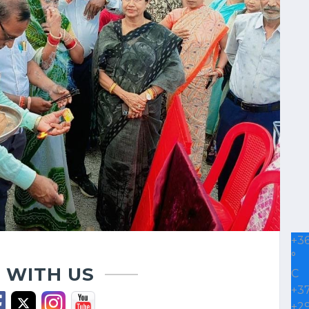
+
3
°
 WITH US
C
+
3
+
2