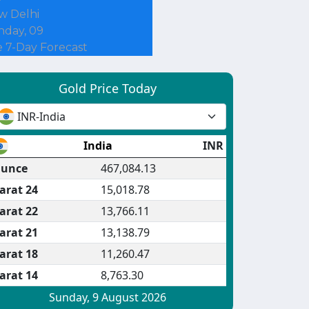
w Delhi
nday, 09
 7-Day Forecast