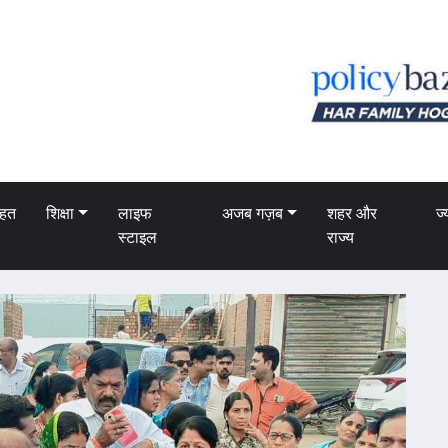
ेहत
शिक्षा
लाइफ
अजब गज़ब
शहर और
ज्
स्टाइल
राज्य