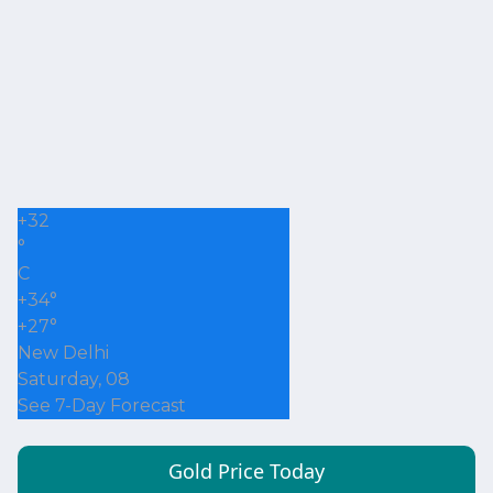
+
32
°
C
+
34°
+
27°
New Delhi
Saturday, 08
See 7-Day Forecast