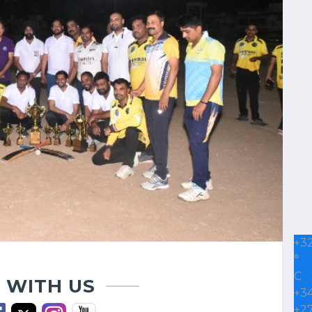
+
3
°
C
 WITH US
+
3
+
2