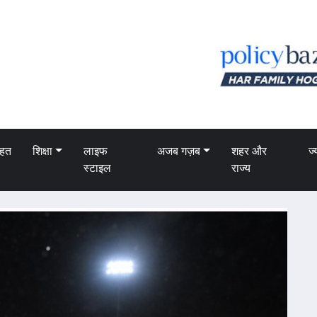
ेहत
शिक्षा
लाइफ
अजब गज़ब
शहर और
ज्
स्टाइल
राज्य